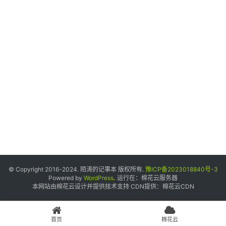
个
人
中
心
宝
塔
面
板
友
情
© Copyright 2016-2024. 陌涛的记事本 版权所有.
豫ICP备2023018840号-3
链
Powered by
WordPress
.
运行在：
棉花云服务器
本网站由棉花云设计并提供技术支持 CDN提供：
棉花云CDN
接
申
请
首页
棉花云