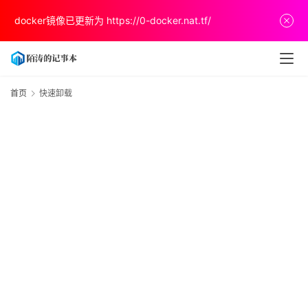
首
docker镜像已更新为
https://0-docker.nat.tf/
页
文
章
首页
快速卸载
分
享
关
于
v
p
s
推
荐