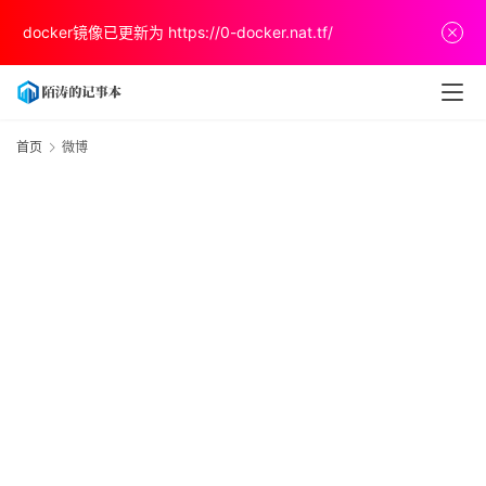
首
docker镜像已更新为
https://0-docker.nat.tf/
页
文
章
首页
微博
分
享
关
于
v
p
s
推
荐