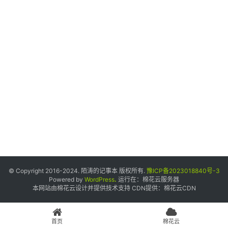
个
人
中
心
宝
塔
面
板
友
情
© Copyright 2016-2024. 陌涛的记事本 版权所有.
豫ICP备2023018840号-3
链
Powered by
WordPress
.
运行在：
棉花云服务器
本网站由棉花云设计并提供技术支持 CDN提供：
棉花云CDN
接
申
请
首页
棉花云