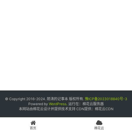
个
人
中
心
宝
塔
面
板
友
情
© Copyright 2016-2024. 陌涛的记事本 版权所有.
豫ICP备2023018840号-3
链
Powered by
WordPress
.
运行在：
棉花云服务器
本网站由棉花云设计并提供技术支持 CDN提供：
棉花云CDN
接
申
请
首页
棉花云