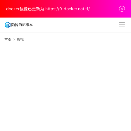
首
docker镜像已更新为
https://0-docker.nat.tf/
页
文
章
首页
影视
分
享
关
于
v
p
s
推
荐