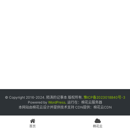
个
人
中
心
宝
塔
面
板
友
情
© Copyright 2016-2024. 陌涛的记事本 版权所有.
豫ICP备2023018840号-3
链
Powered by
WordPress
.
运行在：
棉花云服务器
本网站由棉花云设计并提供技术支持 CDN提供：
棉花云CDN
接
申
请
首页
棉花云