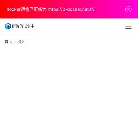
首
docker镜像已更新为
https://0-docker.nat.tf/
页
文
章
首页
引入
分
享
关
于
v
p
s
推
荐