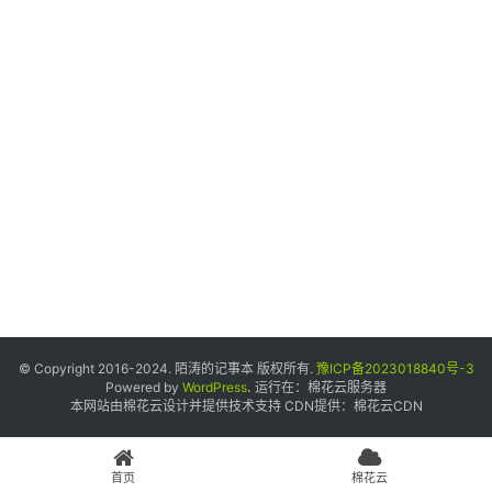
个
人
中
心
宝
塔
面
板
友
情
© Copyright 2016-2024. 陌涛的记事本 版权所有.
豫ICP备2023018840号-3
链
Powered by
WordPress
.
运行在：
棉花云服务器
本网站由棉花云设计并提供技术支持 CDN提供：
棉花云CDN
接
申
请
首页
棉花云