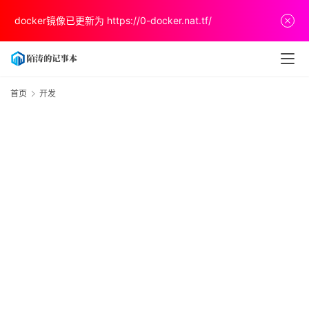
首
docker镜像已更新为
https://0-docker.nat.tf/
页
文
章
首页
开发
分
享
关
于
v
p
s
推
荐