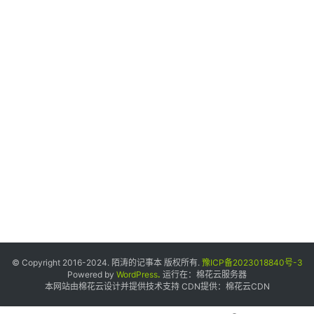
荐
个
人
中
心
宝
塔
面
板
友
情
链
© Copyright 2016-2024. 陌涛的记事本 版权所有.
豫ICP备2023018840号-3
接
Powered by
WordPress
.
运行在：
棉花云服务器
本网站由棉花云设计并提供技术支持 CDN提供：
棉花云CDN
申
请