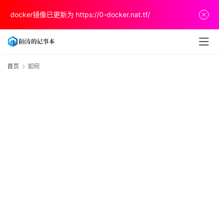
docker镜像已更新为
https://0-docker.nat.tf/
首
页
文
首页
如何
章
分
享
关
于
v
p
s
推