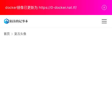
首
docker镜像已更新为
https://0-docker.nat.tf/
页
文
章
首页
复古头像
分
享
关
于
v
p
s
推
荐