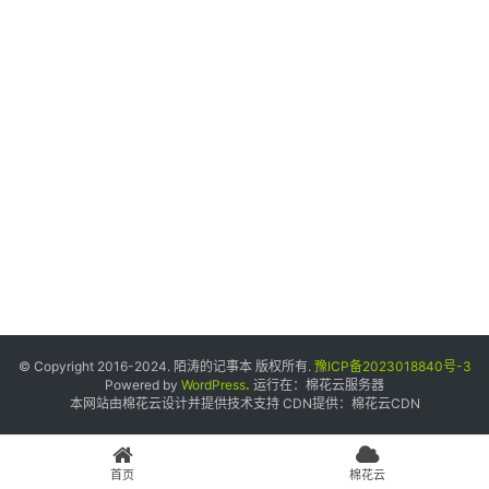
个
人
中
心
宝
塔
面
板
友
情
© Copyright 2016-2024. 陌涛的记事本 版权所有.
豫ICP备2023018840号-3
链
Powered by
WordPress
.
运行在：
棉花云服务器
本网站由棉花云设计并提供技术支持 CDN提供：
棉花云CDN
接
申
请
首页
棉花云