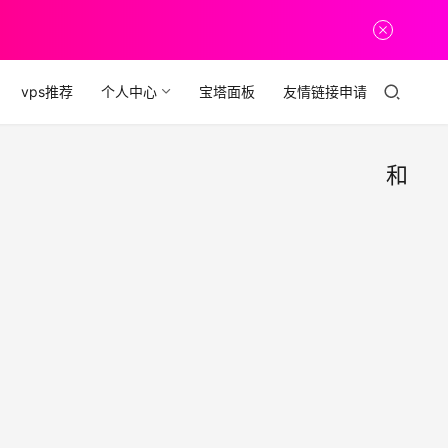
vps推荐
个人中心
宝塔面板
友情链接申请
和
英雄
经
验
联盟
福
利
蓝色
英雄
精萃
联盟
蓝色
商店
精萃
限时
商店
开放
限时
兑换