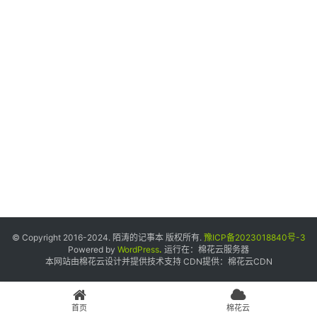
个
人
中
心
宝
塔
面
板
友
情
© Copyright 2016-2024. 陌涛的记事本 版权所有.
豫ICP备2023018840号-3
链
Powered by
WordPress
.
运行在：
棉花云服务器
本网站由棉花云设计并提供技术支持 CDN提供：
棉花云CDN
接
申
请
首页
棉花云