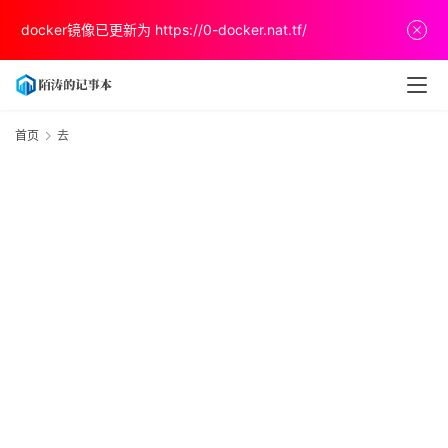
首
docker镜像已更新为
https://0-docker.nat.tf/
页
文
章
首页
去
分
享
关
于
v
p
s
推
荐