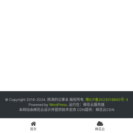
个
人
中
心
宝
塔
面
板
友
情
© Copyright 2016-2024. 陌涛的记事本 版权所有.
豫ICP备2023018840号-3
链
Powered by
WordPress
.
运行在：
棉花云服务器
本网站由棉花云设计并提供技术支持 CDN提供：
棉花云CDN
接
申
请
首页
棉花云