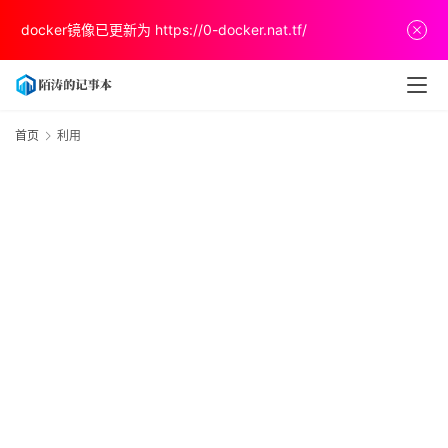
首
docker镜像已更新为
https://0-docker.nat.tf/
页
文
章
首页
利用
分
享
关
于
v
p
s
推
荐