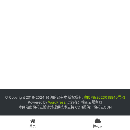
个
人
中
心
宝
塔
面
板
友
情
© Copyright 2016-2024. 陌涛的记事本 版权所有.
豫ICP备2023018840号-3
链
Powered by
WordPress
.
运行在：
棉花云服务器
本网站由棉花云设计并提供技术支持 CDN提供：
棉花云CDN
接
申
请
首页
棉花云