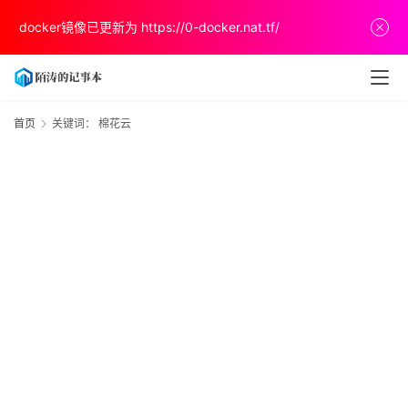
首
docker镜像已更新为
https://0-docker.nat.tf/
页
文
章
首页
关键词： 棉花云
分
享
关
于
v
p
s
推
荐