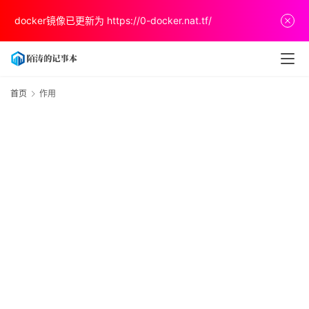
首
docker镜像已更新为
https://0-docker.nat.tf/
页
文
章
首页
作用
分
享
关
于
v
p
s
推
荐