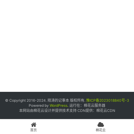
个
人
中
心
宝
塔
面
板
友
情
© Copyright 2016-2024. 陌涛的记事本 版权所有.
豫ICP备2023018840号-3
链
Powered by
WordPress
.
运行在：
棉花云服务器
本网站由棉花云设计并提供技术支持 CDN提供：
棉花云CDN
接
申
请
首页
棉花云