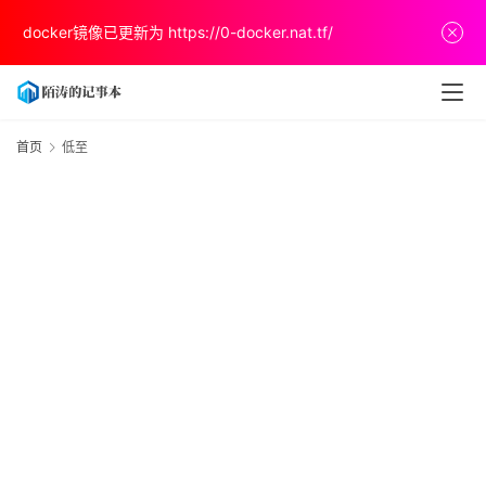
首
docker镜像已更新为
https://0-docker.nat.tf/
页
文
章
首页
低至
分
享
关
于
v
p
s
推
荐