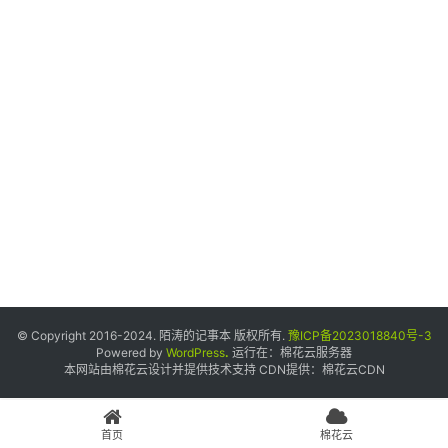
个
人
中
心
宝
塔
面
板
友
情
© Copyright 2016-2024. 陌涛的记事本 版权所有.
豫ICP备2023018840号-3
链
Powered by
WordPress
.
运行在：
棉花云服务器
本网站由棉花云设计并提供技术支持 CDN提供：
棉花云CDN
接
申
请
首页
棉花云