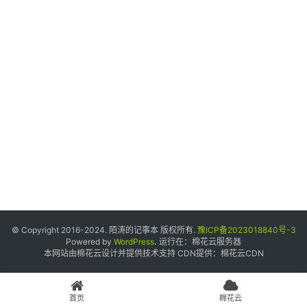
个
人
中
心
宝
塔
面
板
友
情
© Copyright 2016-2024. 陌涛的记事本 版权所有.
豫ICP备2023018840号-3
链
Powered by
WordPress
.
运行在：
棉花云服务器
本网站由棉花云设计并提供技术支持 CDN提供：
棉花云CDN
接
申
请
首页
棉花云