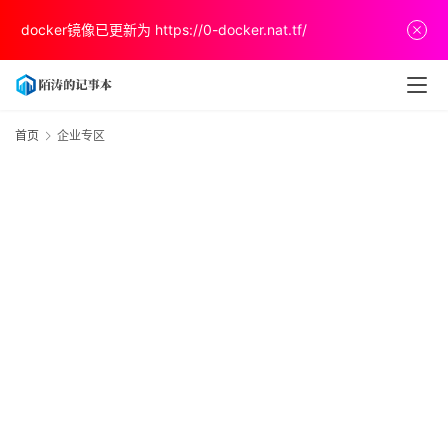
首
docker镜像已更新为
https://0-docker.nat.tf/
页
文
章
首页
企业专区
分
享
关
于
v
p
s
推
荐