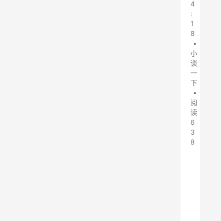
4
:
1
8
•
小
谈
一
下
•
阅
读
6
3
8
P
a
c
i