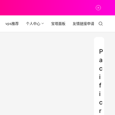
vps推荐
个人中心
宝塔面板
友情链接申请
P
a
c
i
f
i
c
r