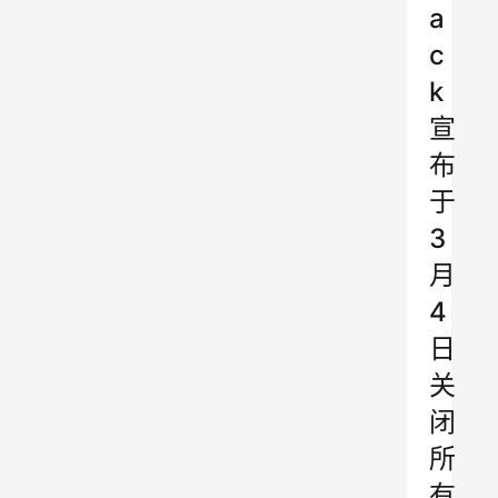
a
c
k
宣
布
于
3
月
4
日
关
闭
所
有