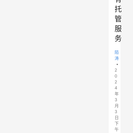
托
管
服
务
陌
涛
•
2
0
2
4
年
3
月
3
日
下
午