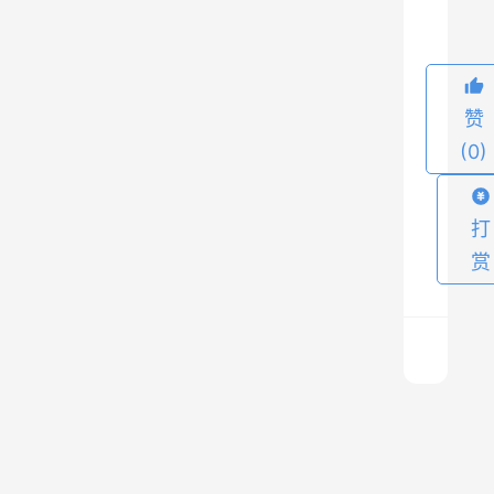
中
国
销
赞
售
(0)
发
起
，
打
起
赏
初
由
于
缺
乏
【
V
百
P
度
S