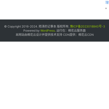
理
。
© Copyright 2016-2024. 陌涛的记事本 版权所有.
豫ICP备2023018840号-3
Powered by
WordPress
.
运行在：
棉花云服务器
本网站由棉花云设计并提供技术支持 CDN提供：
棉花云CDN