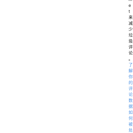
e
t
来
减
少
垃
圾
评
论
。
了
解
你
的
评
论
数
据
如
何
被
处