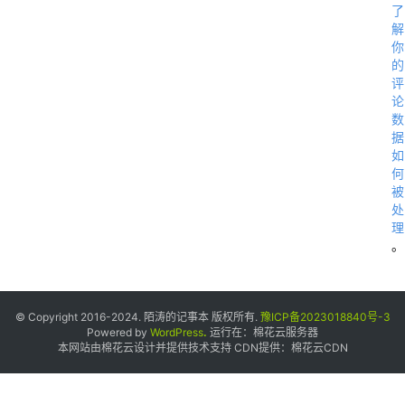
了
解
你
的
评
论
数
据
如
何
被
处
理
。
© Copyright 2016-2024. 陌涛的记事本 版权所有.
豫ICP备2023018840号-3
Powered by
WordPress
.
运行在：
棉花云服务器
本网站由棉花云设计并提供技术支持 CDN提供：
棉花云CDN