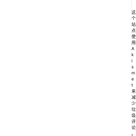
这
个
站
点
使
用
A
k
i
s
m
e
t
来
减
少
垃
圾
评
论
。