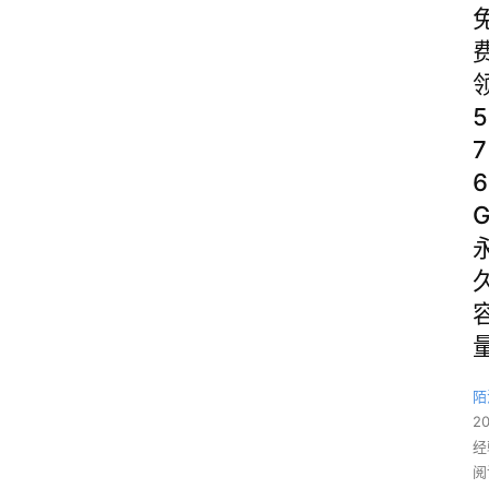
5
7
6
陌
2
经
阅