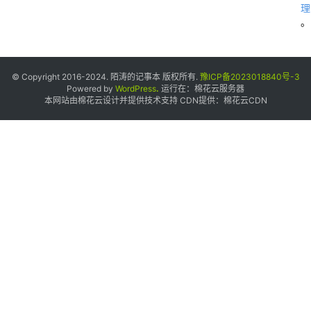
理
。
© Copyright 2016-2024. 陌涛的记事本 版权所有.
豫ICP备2023018840号-3
Powered by
WordPress
.
运行在：
棉花云服务器
本网站由棉花云设计并提供技术支持 CDN提供：
棉花云CDN