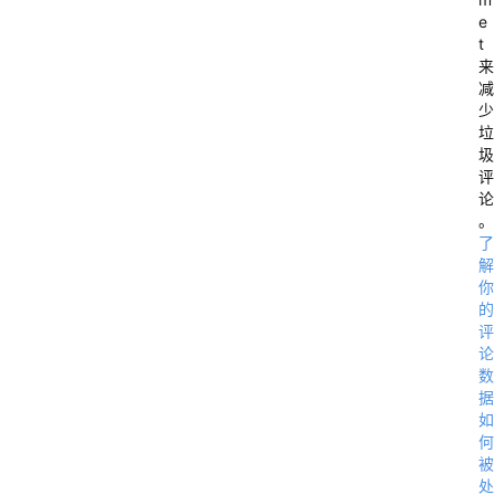
e
t
来
减
少
垃
圾
评
论
。
了
解
你
的
评
论
数
据
如
何
被
处