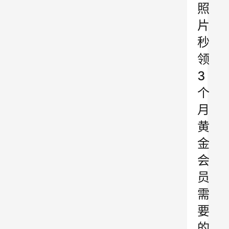
照
片
秒
领
3
个
月
黄
金
会
员
需
要
的