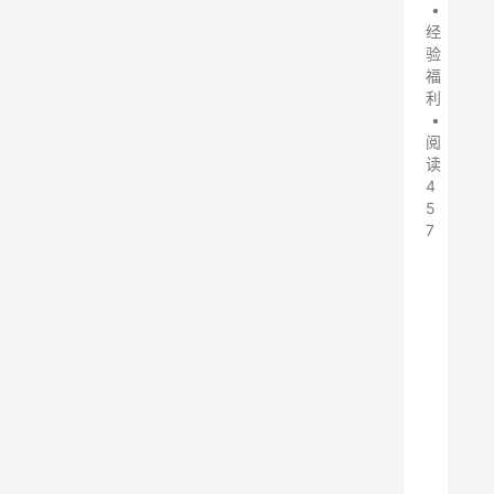
•
经
验
福
利
•
阅
读
4
5
7
天
翼
云
盘
上
传