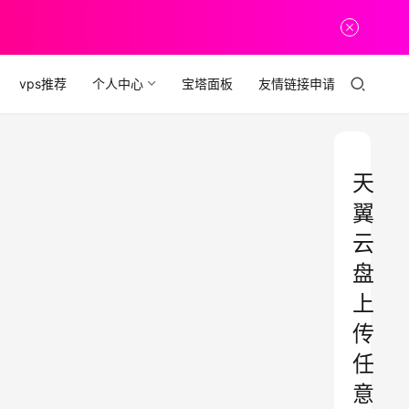
vps推荐
个人中心
宝塔面板
友情链接申请
天
翼
云
盘
上
传
任
意