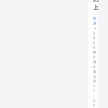
上
陌
涛
•
2
0
2
0
年
5
月
4
日
上
午
1
1
:
3
7