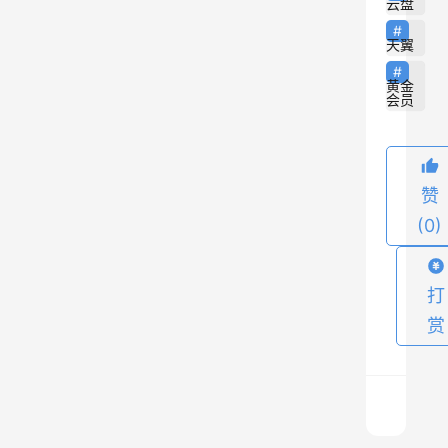
云盘
规
天翼
则
了
黄金
会员
，
现
在
又
赞
可
(0)
以
操
打
作
赏
了
，
打
开
天